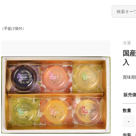
（手提げ袋付）
冷菓
国
入
賞味期
販売
数量
-
包装 