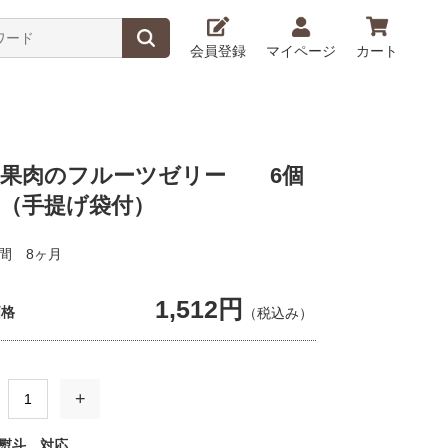
会員登録
マイページ
カート
産果肉のフルーツゼリー 6個
 （手提げ袋付）
間 8ヶ月
1,512円
価格
（税込み）
+
熨斗 対応