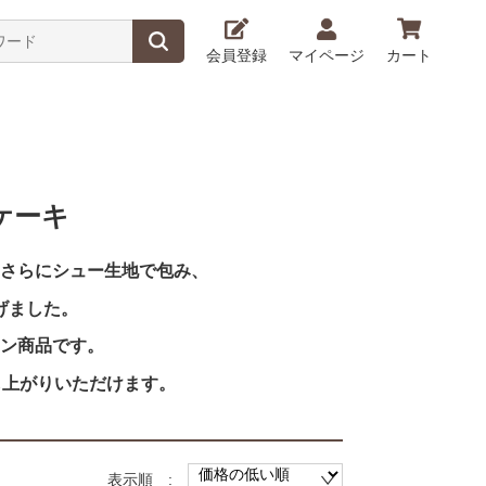
会員登録
マイページ
カート
ケーキ
さらにシュー生地で包み、
げました。
ラン商品です。
し上がりいただけます。
表示順 :