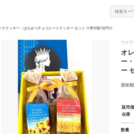
ククッキー・はちみつチョコレートクッキー セット ※寄付額 50円※
ウクラ
オ
ー
ー 
賞味期
販売
在庫
数量