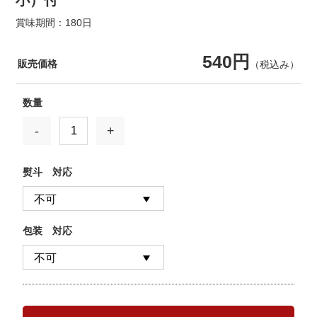
小）付
賞味期間：180日
540円
販売価格
（税込み）
数量
-
+
熨斗 対応
包装 対応